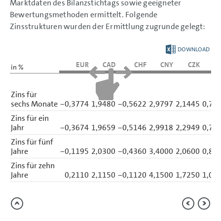
Marktdaten des Bilanzstichtags sowie geeigneter
Bewertungsmethoden ermittelt. Folgende
Zinsstrukturen wurden der Ermittlung zugrunde gelegt:
DOWNLOAD
EUR
CAD
CHF
CNY
CZK
G
in %
Zins für
sechs Monate
−0,3774
1,9480
−0,5622
2,9797
2,1445
0,76
Zins für ein
Jahr
−0,3674
1,9659
−0,5146
2,9918
2,2949
0,73
Zins für fünf
Jahre
−0,1195
2,0300
−0,4360
3,4000
2,0600
0,88
Zins für zehn
Jahre
0,2110
2,1150
−0,1120
4,1500
1,7250
1,01