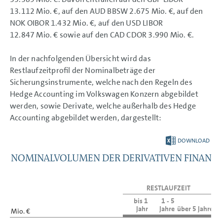
13.112 Mio. €,
auf den AUD BBSW
2.675 Mio. €, auf
den
NOK OIBOR
1.432 Mio. €,
auf den USD LIBOR
12.847 Mio. €
sowie auf den CAD CDOR
3.990 Mio. €.
In der nachfolgenden Übersicht wird das
Restlaufzeitprofil der Nominalbeträge der
Sicherungsinstrumente, welche nach den Regeln des
Hedge Accounting im Volkswagen Konzern abgebildet
werden, sowie Derivate, welche außerhalb des Hedge
Accounting abgebildet werden, dargestellt:
DOWNLOAD
NOMINALVOLUMEN DER DERIVATIVEN FINANZ
N
RESTLAUFZEIT
bis 1
1 ‑ 5
Jahr
Jahre
über 5 Jahre
3
Mio. €