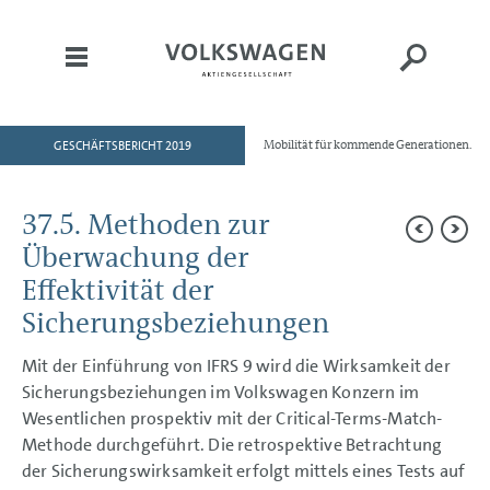
GESCHÄFTSBERICHT 2019
Mobilität für kommende Generationen.
HOME
AN UNSERE AKTIONÄRE
37.5. Methoden zur
KONZERNBEREICHE
Überwachung der
KONZERNLAGEBERICHT
Effektivität der
Sicherungsbeziehungen
KONZERNABSCHLUSS
ANHANG
Mit der Einführung von IFRS 9 wird die Wirksamkeit der
Allgemeine Angaben
Sicherungsbeziehungen im Volkswagen Konzern im
Bilanzierungs- und
Wesentlichen prospektiv mit der Critical-Terms-Match-
Bewertungsgrundsätze
Methode durchgeführt. Die retrospektive Betrachtung
Segmentberichterstattung
Erläuterungen GuV
der Sicherungswirksamkeit erfolgt mittels eines Tests auf
Erläuterungen Bilanz