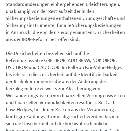
Bezüge
Standardänderungen einhergehenden Erleichterungen,
Bilanzeid
unabhängig von der Restlaufzeit der in den
Bestätigungsvermerk
Sicherungsbeziehungen enthaltenen Grundgeschäfte und
Sicherungsinstrumente, für alle Sicherungsbeziehungen
in Anspruch, die von den zuvor genannten Unsicherheiten
aus der IBOR-Reform betroffen sind.
Die Unsicherheiten beziehen sich auf die
Referenzzinssätze GBP LIBOR, AUD BBSW, NOK OIBOR,
USD LIBOR und CAD CDOR. Im Fall von Fair-Value-Hedges
bezieht sich die Unsicherheit auf die Identifizierbarkeit
der Risikokomponente, die aus der Änderung des
beizulegenden Zeitwerts zur Absicherung von
Wertänderungsrisiken von finanziellen Vermögenswerten
und finanziellen Verbindlichkeiten resultiert. Bei Cash-
flow-Hedges, bei denen Risiken aus der Veränderung
künftiger Zahlungsströme abgesichert werden, bezieht
sich die Unsicherheit auf die hochwahrscheinliche
Erwartung von gesicherten zukünftigen variablen Cash-