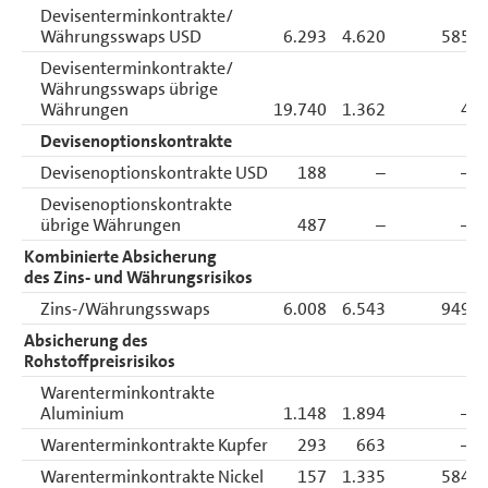
Devisenterminkontrakte/
Währungsswaps USD
6.293
4.620
585
Devisenterminkontrakte/
Währungsswaps übrige
Währungen
19.740
1.362
4
Devisenoptionskontrakte
Devisenoptionskontrakte USD
188
–
–
Devisenoptionskontrakte
übrige Währungen
487
–
–
Kombinierte Absicherung
des Zins- und Währungsrisikos
Zins-/Währungsswaps
6.008
6.543
949
Absicherung des
Rohstoffpreisrisikos
Warenterminkontrakte
Aluminium
1.148
1.894
–
Warenterminkontrakte Kupfer
293
663
–
Warenterminkontrakte Nickel
157
1.335
584