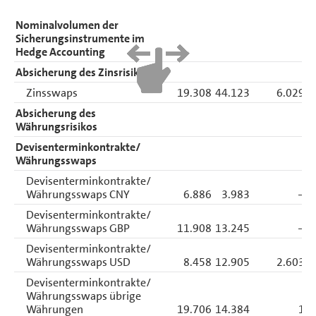
Nominalvolumen der
Sicherungs­instrumente im
Hedge Accounting
Absicherung des Zinsrisikos
Zinsswaps
19.308
44.123
6.029
Absicherung des
Währungsrisikos
Devisenterminkontrakte/
Währungsswaps
Devisenterminkontrakte/
Währungsswaps CNY
6.886
3.983
–
Devisenterminkontrakte/
Währungsswaps GBP
11.908
13.245
–
Devisenterminkontrakte/
Währungsswaps USD
8.458
12.905
2.603
Devisenterminkontrakte/
Währungsswaps übrige
Währungen
19.706
14.384
1