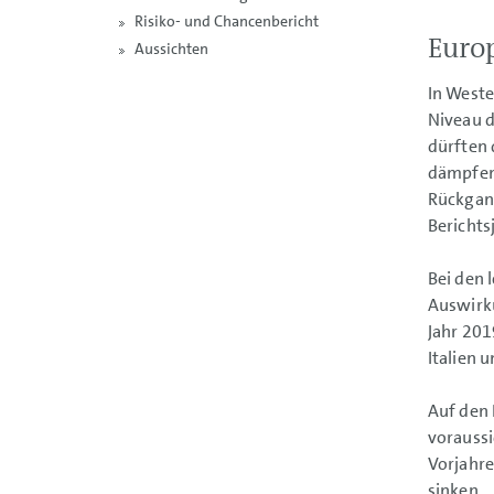
Risiko- und Chancenbericht
Euro
Aussichten
In West
Niveau d
dürften 
dämpfen.
Rückgang
Berichts
Bei den 
Auswirku
Jahr 201
Italien 
Auf den 
voraussi
Vorjahre
sinken.