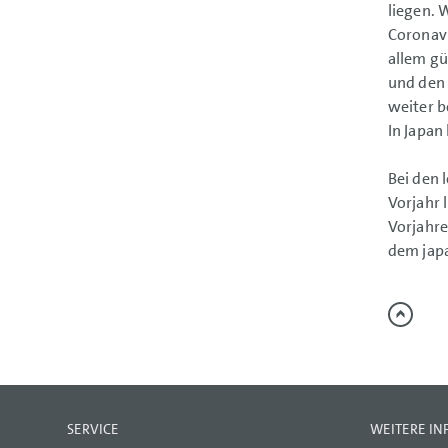
liegen. 
Coronavi
allem gü
und den 
weiter b
In Japan
Bei den 
Vorjahr 
Vorjahre
dem japa
SERVICE
WEITERE I