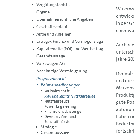
Vergütungsbericht
Wir erwa
Organe
entwick
Übernahmerechtliche Angaben
in der G
Geschäftsverlauf
einer w
Aktie und Anleihen
Ertrags-, Finanz- und Vermögenslage
Auch die
Kapitalrendite (ROI) und Wertbeitrag
untersch
Gesamtaussage
Jahre 20
Volkswagen AG
Nachhaltige Wertsteigerung
Der Volk
Prognosebericht
und die 
Rahmenbedingungen
Markenvi
Weltwirtschaft
Produktp
Pkw und leichte Nutzfahrzeuge
Nutzfahrzeuge
gute Pos
Power Engineering
autonome
Finanzdienstleistungen
haben un
Devisen-, Zins- und
Rohstoffmärkte
Bedürfni
Strategie
fortschr
Gesamtaussage