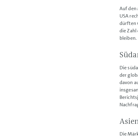
Auf den 
USA rech
dürften 
die Zahl
bleiben.
Süda
Die süd
der glob
davon au
insgesam
Berichts
Nachfrag
Asien
Die Märk