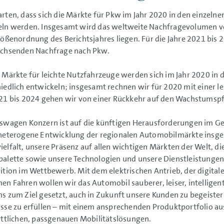
rten, dass sich die Märkte für Pkw im Jahr 2020 in den einzelne
eln werden. Insgesamt wird das weltweite Nachfragevolumen v
rößenordnung des Berichtsjahres liegen. Für die Jahre 2021 bis
achsenden Nachfrage nach Pkw.
 Märkte für leichte Nutzfahrzeuge werden sich im Jahr 2020 in 
iedlich entwickeln; insgesamt rechnen wir für 2020 mit einer le
21 bis 2024 gehen wir von einer Rückkehr auf den Wachstumspf
swagen Konzern ist auf die künftigen Herausforderungen im Ge
heterogene Entwicklung der regionalen Automobilmärkte insge
elfalt, unsere Präsenz auf allen wichtigen Märkten der Welt, die
alette sowie unsere Technologien und unsere Dienstleistungen
ition im Wettbewerb. Mit dem elektrischen Antrieb, der digita
n Fahren wollen wir das Automobil sauberer, leiser, intelligen
s zum Ziel gesetzt, auch in Zukunft unsere Kunden zu begeistern
sse zu erfüllen – mit einem ansprechenden Produktportfolio a
ittlichen, passgenauen Mobilitätslösungen.